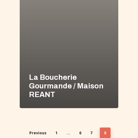
La Boucherie
Gourmande / Maison
REANT
Previous
1
6
7
…
8