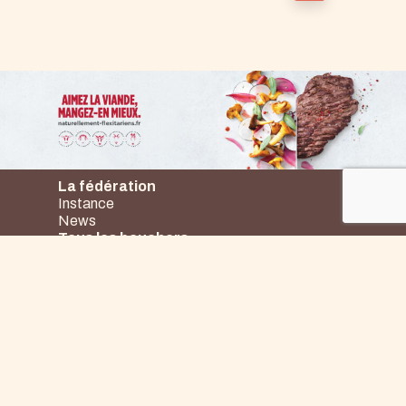
La fédération
Instance
News
Tous les bouchers
Idées Recettes
Emploi Formation
Qualité et Santé
Origine et Qualité
Santé et Nutrition
Contact