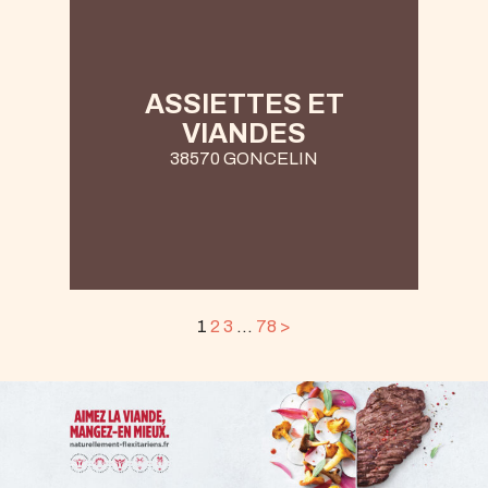
ASSIETTES ET
VIANDES
38570 GONCELIN
1
2
3
…
78
>