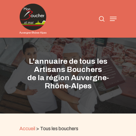
Skip
to
search
main
Menu
content
L'annuaire de tous les
Artisans Bouchers
de la région Auvergne-
Rhône-Alpes
Accueil
>
Tous les bouchers