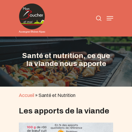
Skip
to
search
main
Menu
content
Santé et nutrition, ce que
la viande nous apporte
Accueil
»
Santé et Nutrition
Les apports de la viande