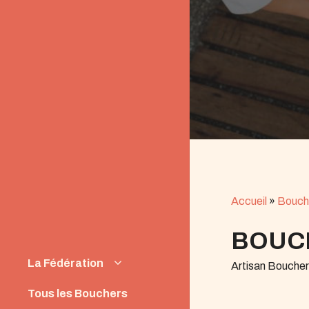
Accueil
»
Bouch
BOUC
La Fédération
Artisan Bouche
Instances
Tous les Bouchers
News