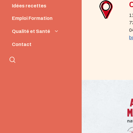
Idées recettes
1
Emploi Formation
7
0
Qualité et Santé
b
Origine et Qualité
Contact
Santé et Nutrition
search