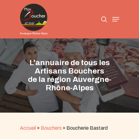
Skip
to
search
main
Menu
content
L'annuaire de tous les
Artisans Bouchers
de la région Auvergne-
Rhône-Alpes
Accueil
»
Bouchers
»
Boucherie Bastard