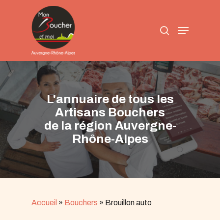
Skip
to
search
main
Menu
content
L'annuaire de tous les
Artisans Bouchers
de la région Auvergne-
Rhône-Alpes
Accueil
»
Bouchers
»
Brouillon auto