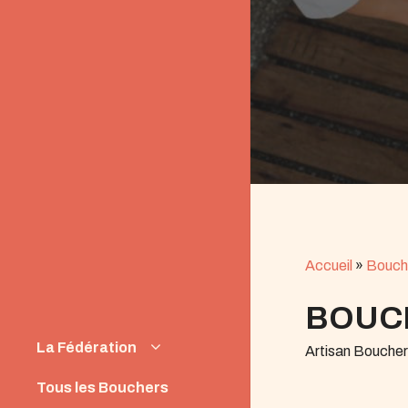
Accueil
»
Bouch
BOUCH
La Fédération
Artisan Bouche
Instances
Tous les Bouchers
News