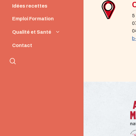
Idées recettes
5
Emploi Formation
0
0
Qualité et Santé
b
Origine et Qualité
Contact
Santé et Nutrition
search