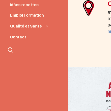
Idées recettes
5
Emploi Formation
0
0
Qualité et Santé
m
Origine et Qualité
Contact
Santé et Nutrition
search