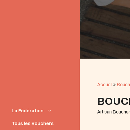
Accueil
»
Bouch
BOUC
La Fédération
Artisan Bouche
Instances
Tous les Bouchers
News