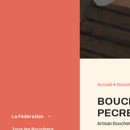
Accueil
»
Bouch
BOUC
PECR
La Fédération
Artisan Boucher
Instances
Tous les Bouchers