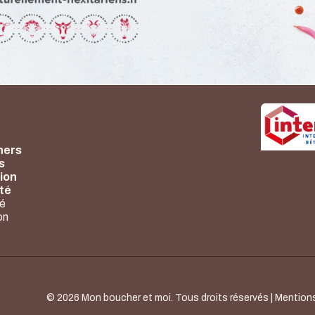
hers
s
ion
nté
té
on
© 2026 Mon boucher et moi. Tous droits réservés |
Mention