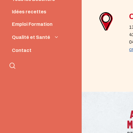
News
Idées recettes
Emploi Formation
1
4
Qualité et Santé
0
Origine et Qualité
c
Contact
Santé et Nutrition
search