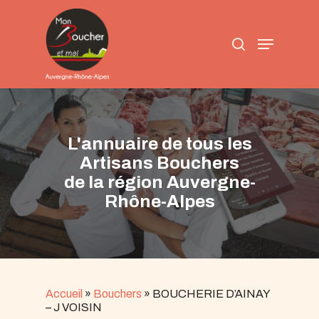
Skip
to
search
main
Menu
content
L'annuaire de tous les
Artisans Bouchers
de la région Auvergne-
Rhône-Alpes
Accueil
»
Bouchers
»
BOUCHERIE D’AINAY
– J VOISIN