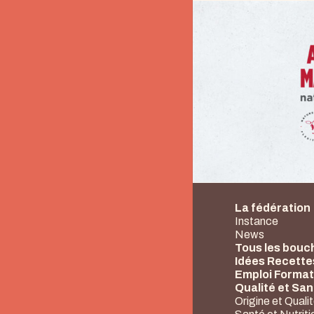
La fédération
Instance
News
Tous les bouc
Idées Recette
Emploi Format
Qualité et Sa
Origine et Quali