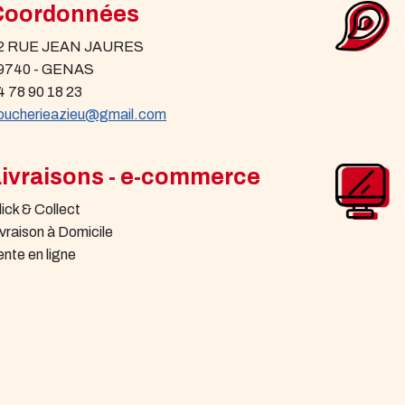
Coordonnées
2 RUE JEAN JAURES
9740 - GENAS
4 78 90 18 23
oucherieazieu@gmail.com
Livraisons - e-commerce
lick & Collect
ivraison à Domicile
ente en ligne