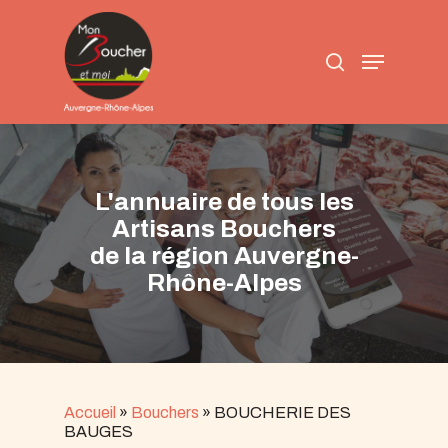
Skip
to
search
main
Menu
content
L'annuaire de tous les
Artisans Bouchers
de la région Auvergne-
Rhône-Alpes
Accueil
»
Bouchers
»
BOUCHERIE DES
BAUGES