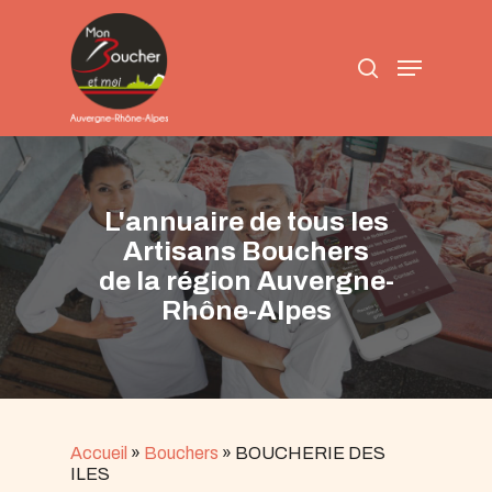
Skip
to
search
main
Menu
content
L'annuaire de tous les
Artisans Bouchers
de la région Auvergne-
Rhône-Alpes
Accueil
»
Bouchers
»
BOUCHERIE DES
ILES