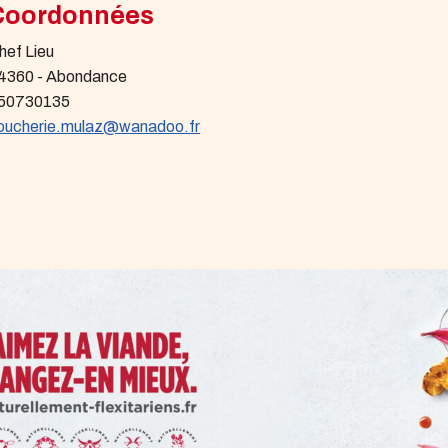
Coordonnées
hef Lieu
4360 - Abondance
50730135
oucherie.mulaz@wanadoo.fr