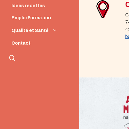
Idées recettes
C
Emploi Formation
7
4
Qualité et Santé
b
Origine et Qualité
Contact
Santé et Nutrition
search