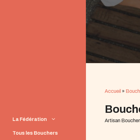
Accueil
»
Bouch
Bouche
La Fédération
Artisan Bouche
Instances
Tous les Bouchers
News