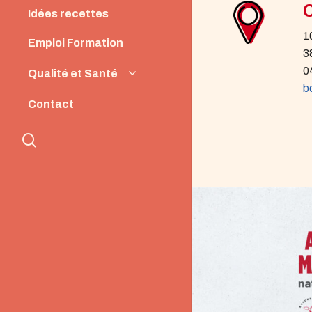
Idées recettes
1
Emploi Formation
3
0
Qualité et Santé
b
Origine et Qualité
Contact
Santé et Nutrition
search