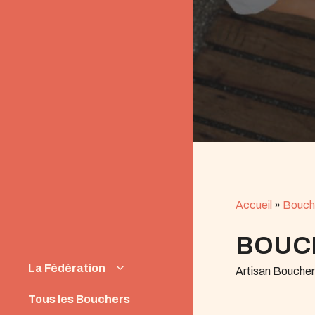
Accueil
»
Bouch
BOUC
La Fédération
Artisan Boucher
Instances
Tous les Bouchers
News