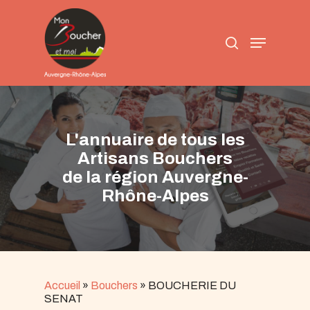
Skip
to
search
main
Menu
content
L'annuaire de tous les
Artisans Bouchers
de la région Auvergne-
Rhône-Alpes
Accueil
»
Bouchers
»
BOUCHERIE DU
SENAT