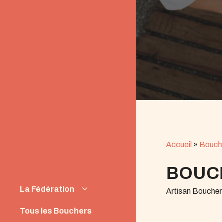
Accueil
»
Bouch
BOUC
La Fédération
Artisan Bouche
Instances
Tous les Bouchers
News