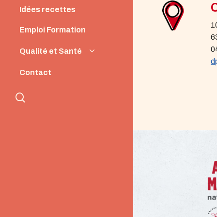
Idées recettes
1
Emploi Formation
6
0
Qualité et Santé
d
Origine et Qualité
Contact
Santé et Nutrition
search