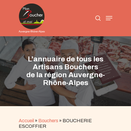
Skip
to
search
main
Menu
content
L'annuaire de tous les
Artisans Bouchers
de la région Auvergne-
Rhône-Alpes
Accueil
»
Bouchers
»
BOUCHERIE
ESCOFFIER