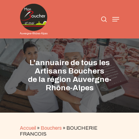
Skip
to
search
main
Menu
content
L'annuaire de tous les
Artisans Bouchers
de la région Auvergne-
Rhône-Alpes
Accueil
»
Bouchers
»
BOUCHERIE
FRANCOIS