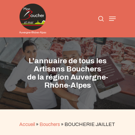
Skip
to
search
main
Menu
content
L'annuaire de tous les
Artisans Bouchers
de la région Auvergne-
Rhône-Alpes
Accueil
»
Bouchers
»
BOUCHERIE JAILLET