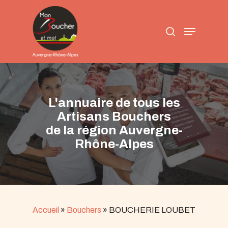
Skip
to
search
main
Menu
content
L'annuaire de tous les
Artisans Bouchers
de la région Auvergne-
Rhône-Alpes
Accueil
»
Bouchers
»
BOUCHERIE LOUBET