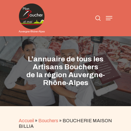
Skip
to
search
main
Menu
content
L'annuaire de tous les
Artisans Bouchers
de la région Auvergne-
Rhône-Alpes
Accueil
»
Bouchers
»
BOUCHERIE MAISON
BILLIA