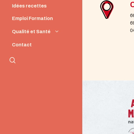
Idées recettes
6
Emploi Formation
6
0
Qualité et Santé
Origine et Qualité
Contact
Santé et Nutrition
search