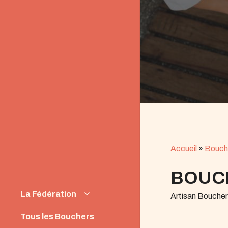
Accueil
»
Bouch
BOUC
La Fédération
Artisan Bouche
Instances
Tous les Bouchers
News