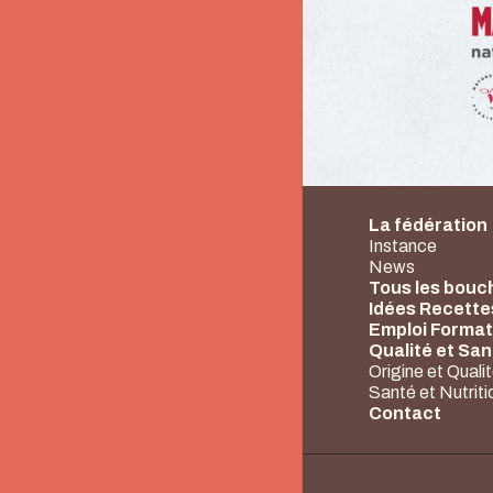
La fédération
Instance
News
Tous les bouc
Idées Recette
Emploi Format
Qualité et Sa
Origine et Quali
Santé et Nutriti
Contact