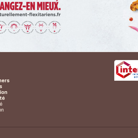
hers
s
ion
nté
té
on