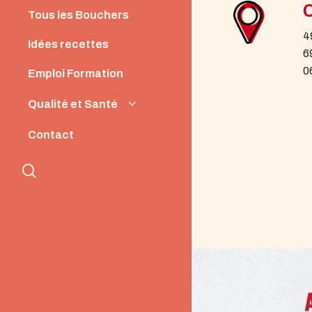
Instances
Tous les Bouchers
News
4
Idées recettes
6
0
Emploi Formation
Qualité et Santé
Origine et Qualité
Contact
Santé et Nutrition
search