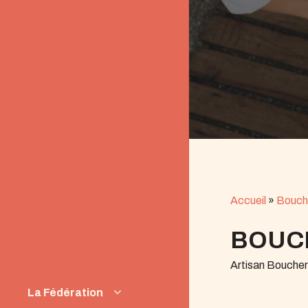
Accueil
»
Bouch
BOUC
Artisan Bouche
La Fédération