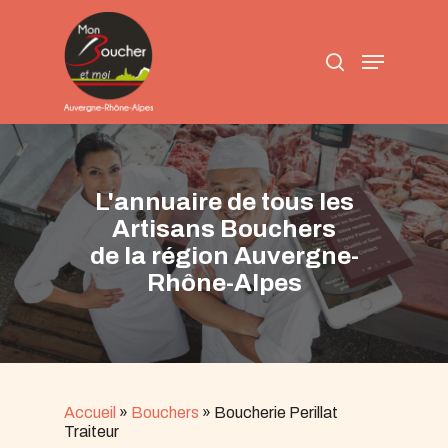
Skip
to
search
main
Menu
content
L'annuaire de tous les
Artisans Bouchers
de la région Auvergne-
Rhône-Alpes
Accueil
»
Bouchers
»
Boucherie Perillat
Traiteur