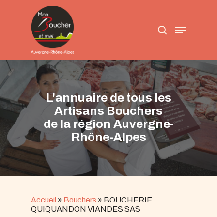
Skip
to
search
main
Menu
content
L'annuaire de tous les
Artisans Bouchers
de la région Auvergne-
Rhône-Alpes
Accueil
»
Bouchers
»
BOUCHERIE
QUIQUANDON VIANDES SAS