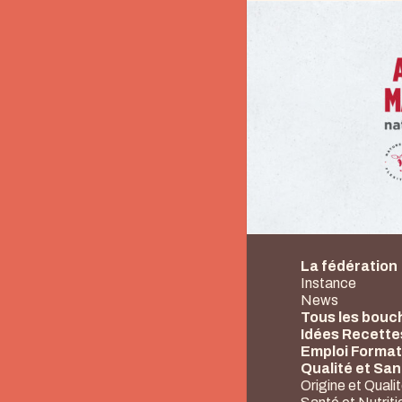
La fédération
Instance
News
Tous les bouc
Idées Recette
Emploi Format
Qualité et Sa
Origine et Quali