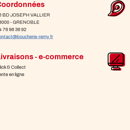
Coordonnées
6 BD JOSEPH VALLIER
8000 - GRENOBLE
4 76 96 36 92
ontact@boucherie-remy.fr
Livraisons - e-commerce
lick & Collect
ente en ligne