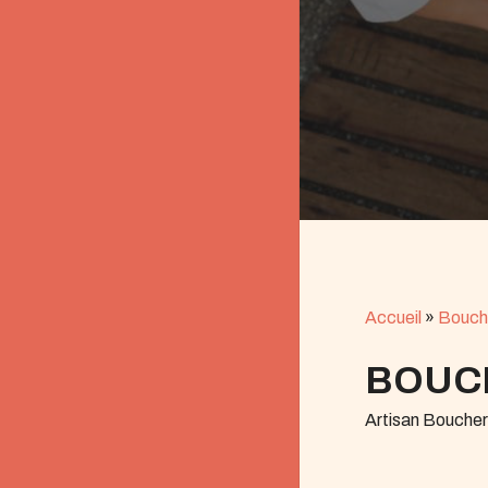
Accueil
»
Bouch
BOUC
Artisan Boucher