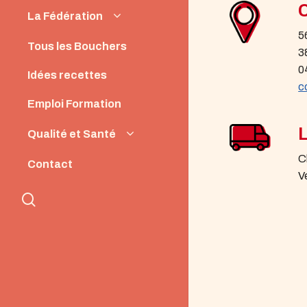
La Fédération
5
Instances
Tous les Bouchers
3
News
0
Idées recettes
c
Emploi Formation
Qualité et Santé
Origine et Qualité
C
Contact
V
Santé et Nutrition
search