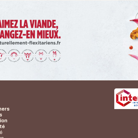
hers
s
ion
nté
té