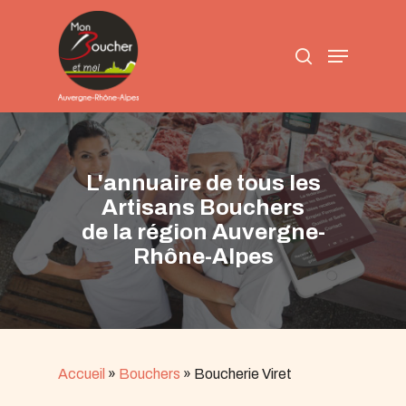
Skip
to
search
main
Menu
content
L'annuaire de tous les
Artisans Bouchers
de la région Auvergne-
Rhône-Alpes
Accueil
»
Bouchers
»
Boucherie Viret