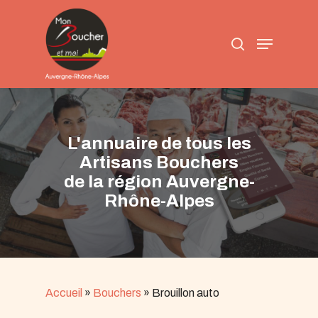
Skip
to
search
main
Menu
content
L'annuaire de tous les
Artisans Bouchers
de la région Auvergne-
Rhône-Alpes
Accueil
»
Bouchers
»
Brouillon auto