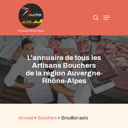
Skip
to
search
main
Menu
content
L'annuaire de tous les
Artisans Bouchers
de la région Auvergne-
Rhône-Alpes
Accueil
»
Bouchers
»
Brouillon auto