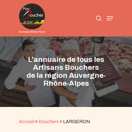
Skip
to
search
main
Menu
content
L'annuaire de tous les
Artisans Bouchers
de la région Auvergne-
Rhône-Alpes
Accueil
»
Bouchers
»
LARGERON