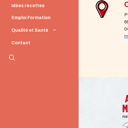
Idées recettes
P
Emploi Formation
6
0
Qualité et Santé
m
Origine et Qualité
Contact
Santé et Nutrition
search