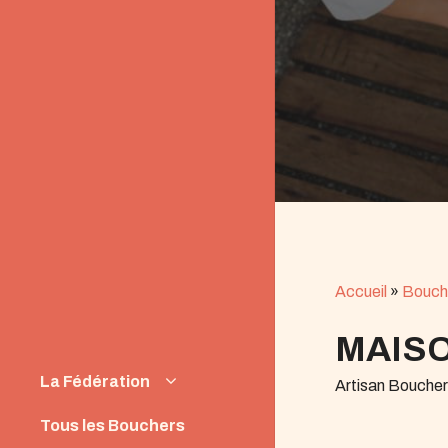
Accueil
»
Bouch
MAISO
La Fédération
Artisan Bouche
Instances
Tous les Bouchers
News