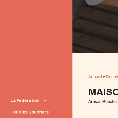
Accueil
»
Bouch
MAISO
La Fédération
Artisan Bouche
Instances
Tous les Bouchers
News