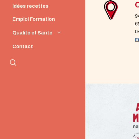
Idées recettes
9
Emploi Formation
6
0
Qualité et Santé
m
Origine et Qualité
Contact
Santé et Nutrition
search