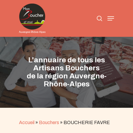
Skip
to
search
main
Menu
content
L'annuaire de tous les
Artisans Bouchers
de la région Auvergne-
Rhône-Alpes
Accueil
»
Bouchers
»
BOUCHERIE FAVRE