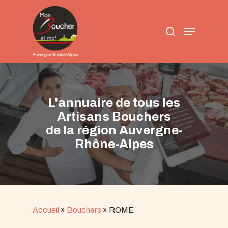
Skip
to
search
main
Menu
content
L'annuaire de tous les
Artisans Bouchers
de la région Auvergne-
Rhône-Alpes
Accueil
»
Bouchers
»
ROME