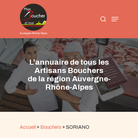
Skip
to
search
main
Menu
content
L'annuaire de tous les
Artisans Bouchers
de la région Auvergne-
Rhône-Alpes
Accueil
»
Bouchers
»
SORIANO