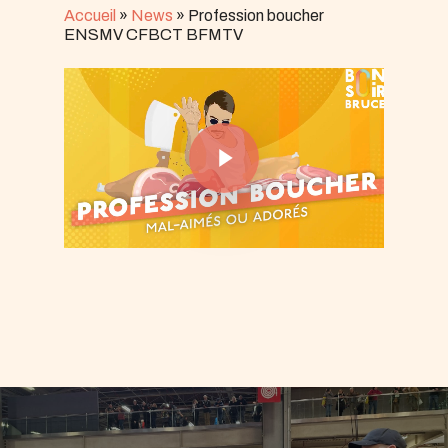
Accueil
»
News
»
Profession boucher
ENSMV CFBCT BFMTV
Play Video