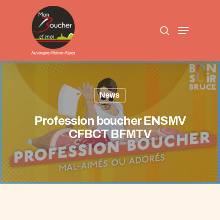
Skip
to
search
main
Menu
content
News
Profession boucher ENSMV
CFBCT BFMTV